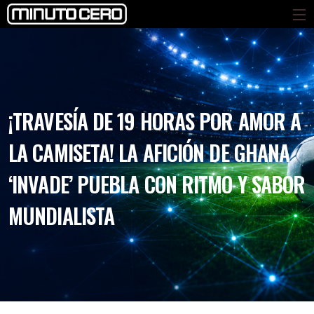
¡TRAVESÍA DE 19 HORAS POR AMOR A
LA CAMISETA! LA AFICIÓN DE GHANA
‘INVADE’ PUEBLA CON RITMO Y SABOR
MUNDIALISTA